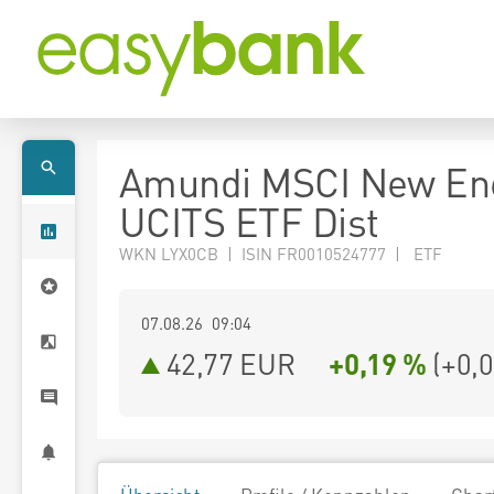
Amundi MSCI New En
UCITS ETF Dist
WKN LYX0CB | ISIN FR0010524777 | ETF
07.08.26 09:04
42,77
EUR
+0,19 %
(
+0,