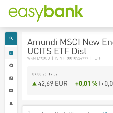
Amundi MSCI New En
UCITS ETF Dist
WKN LYX0CB | ISIN FR0010524777 | ETF
07.08.26 17:32
42,69
EUR
+0,01 %
(
+0,