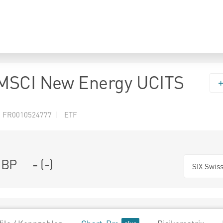
MSCI New Energy UCITS
N FR0010524777 | ETF
BP
-
(
-
)
SIX Swis