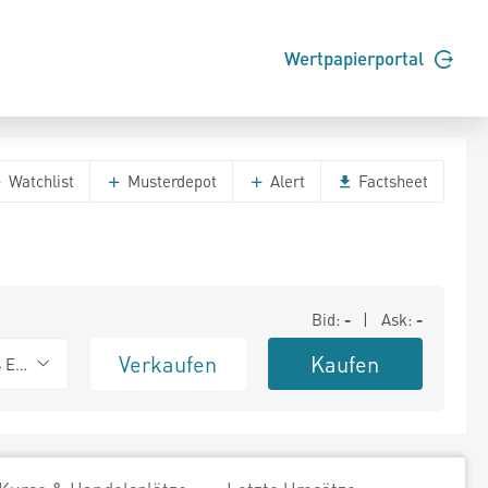
Wertpapierportal
Watchlist
Musterdepot
Alert
Factsheet
Bid:
-
| Ask:
-
Verkaufen
Kaufen
s Exchange