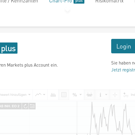
file / Kennzahlen
Chart-Pro
Risikomatrix
Login
Sie haben n
hren Markets plus Account ein.
Jetzt regist