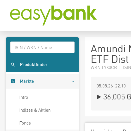
Amundi 
ETF Dist
Produktfinder
WKN LYX0CB | ISI
Märkte
05.08.26 22:10
36,005
G
Intro
Indizes & Aktien
Fonds