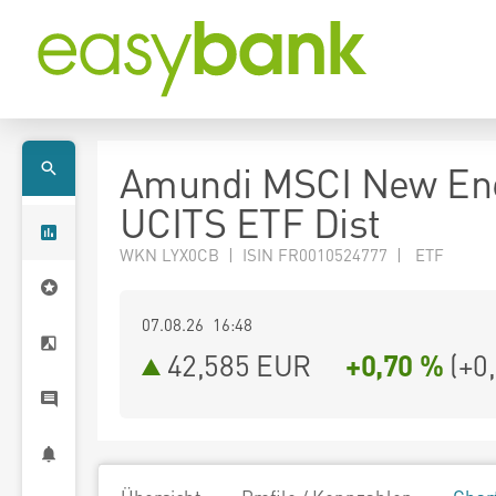
Amundi MSCI New En
UCITS ETF Dist
WKN LYX0CB | ISIN FR0010524777 | ETF
07.08.26 16:48
42,585
EUR
+0,70 %
(
+0