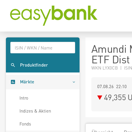
Amundi 
ETF Dist
Produktfinder
WKN LYX0CB | ISI
Märkte
07.08.26 22:10
49,355
U
Intro
Indizes & Aktien
Fonds