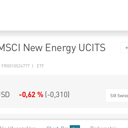
MSCI New Energy UCITS
N FR0010524777 | ETF
SD
-0,62 %
(
-0,310
)
SIX Swis