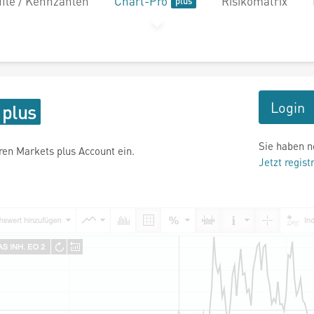
file / Kennzahlen
Chart-Pro
Risikomatrix
Login
Sie haben n
hren Markets plus Account ein.
Jetzt regist