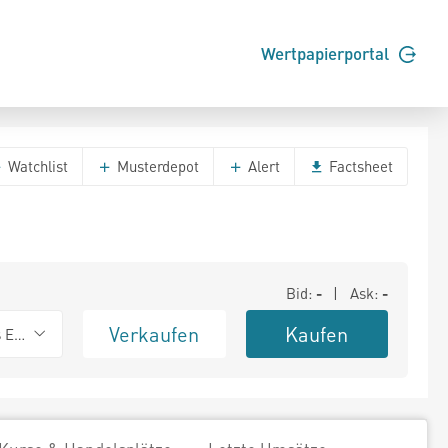
Wertpapierportal
Watchlist
Musterdepot
Alert
Factsheet
Bid:
-
| Ask:
-
Verkaufen
Kaufen
s Exchange