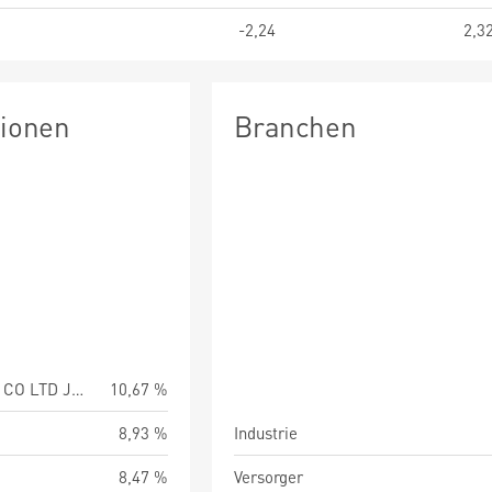
-2,24
2,3
tionen
Branchen
MURATA MANUFACT CO LTD JPY50
10,67 %
8,93 %
Industrie
8,47 %
Versorger