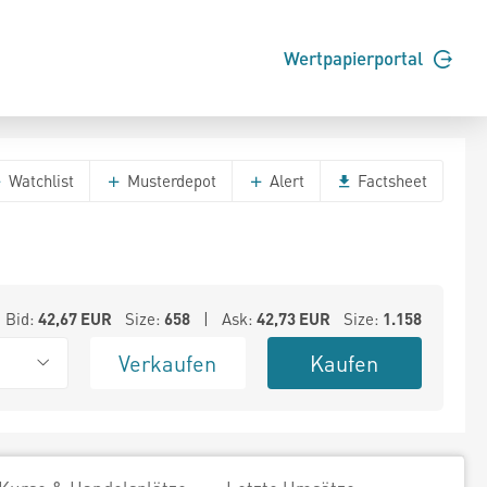
Wertpapierportal
Watchlist
Musterdepot
Alert
Factsheet
Bid:
42,67
EUR
Size:
658
| Ask:
42,73
EUR
Size:
1.158
Verkaufen
Kaufen