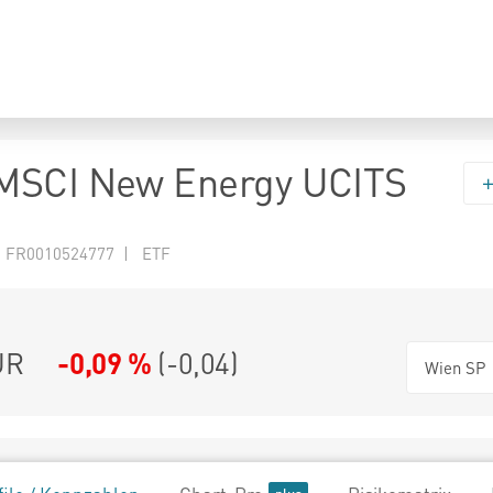
MSCI New Energy UCITS
N FR0010524777 | ETF
UR
-0,09 %
(
-0,04
)
Wien SP