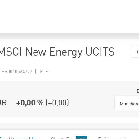
MSCI New Energy UCITS
N FR0010524777 | ETF
UR
+0,00 %
(
+0,00
)
München