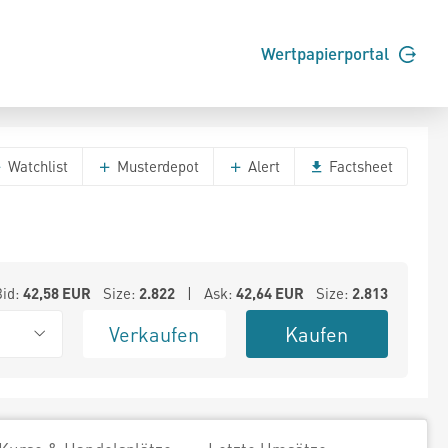
Wertpapierportal
Watchlist
Musterdepot
Alert
Factsheet
Bid:
42,58
EUR
Size:
2.822
| Ask:
42,64
EUR
Size:
2.813
Verkaufen
Kaufen