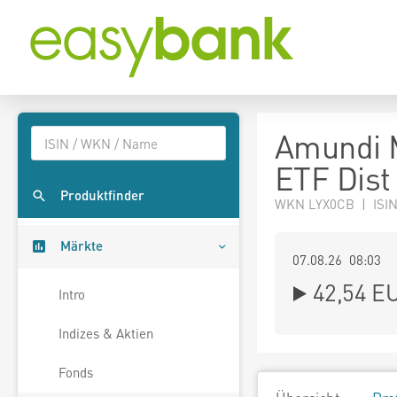
Amundi 
ETF Dist
Produktfinder
WKN LYX0CB | ISI
Märkte
07.08.26 08:03
42,54
E
Intro
Indizes & Aktien
Fonds