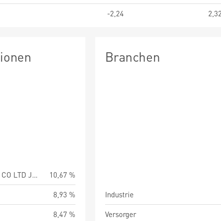
-2,24
2,3
tionen
Branchen
MURATA MANUFACT CO LTD JPY50
10,67 %
8,93 %
Industrie
8,47 %
Versorger