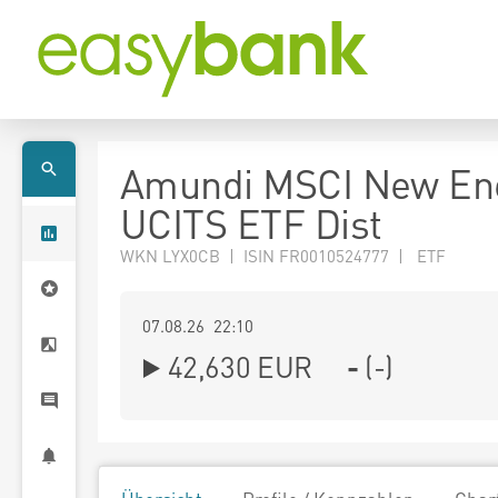
Amundi MSCI New En
UCITS ETF Dist
WKN LYX0CB | ISIN FR0010524777 | ETF
07.08.26 22:10
42,630
EUR
-
(
-
)