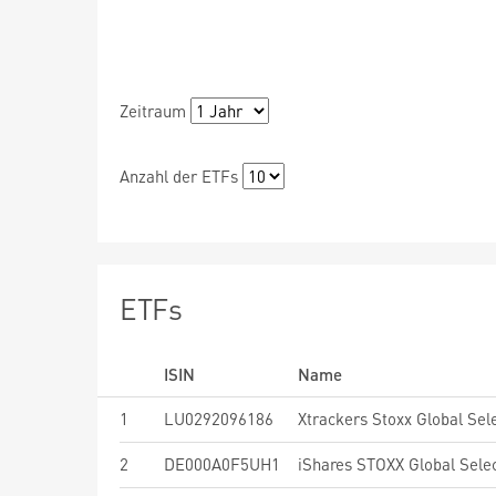
Zeitraum
Anzahl der ETFs
ETFs
ISIN
Name
1
LU0292096186
2
DE000A0F5UH1