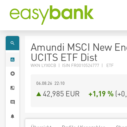
Amundi MSCI New En
UCITS ETF Dist
WKN LYX0CB | ISIN FR0010524777 | ETF
06.08.26 22:10
42,985
EUR
+1,19 %
(
+0