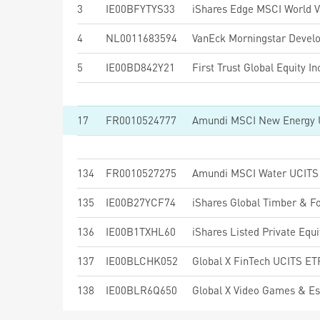
3
IE00BFYTYS33
4
NL0011683594
5
IE00BD842Y21
First Trust Global Equity
17
FR0010524777
Amundi MSCI New Energy 
134
FR0010527275
Amundi MSCI Water UCITS 
135
IE00B27YCF74
iShares Global Timber & F
136
IE00B1TXHL60
iShares Listed Private Equ
137
IE00BLCHK052
Global X FinTech UCITS E
138
IE00BLR6Q650
Global X Video Games & E