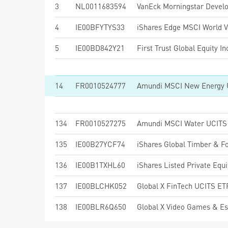
3
NL0011683594
4
IE00BFYTYS33
5
IE00BD842Y21
First Trust Global Equity
14
FR0010524777
Amundi MSCI New Energy 
134
FR0010527275
Amundi MSCI Water UCITS 
135
IE00B27YCF74
iShares Global Timber & F
136
IE00B1TXHL60
iShares Listed Private Equ
137
IE00BLCHK052
Global X FinTech UCITS E
138
IE00BLR6Q650
Global X Video Games & E