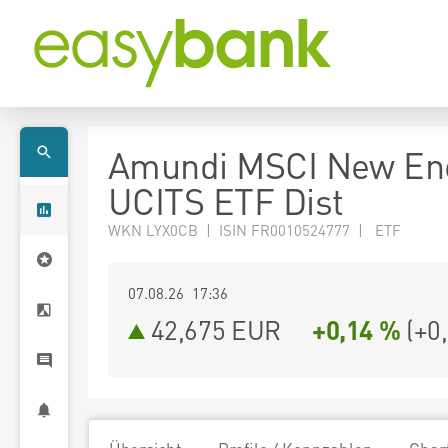
Amundi MSCI New En
UCITS ETF Dist
WKN LYX0CB | ISIN FR0010524777 | ETF
07.08.26 17:36
42,675
EUR
+0,14 %
(
+0