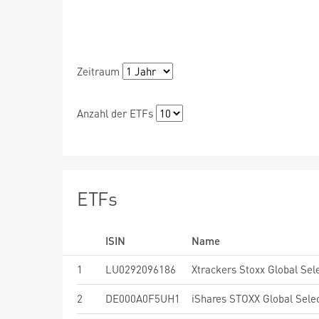
Zeitraum
Anzahl der ETFs
ETFs
ISIN
Name
1
LU0292096186
2
DE000A0F5UH1