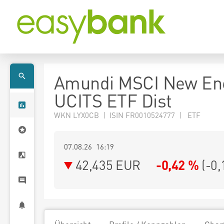
Amundi MSCI New En
UCITS ETF Dist
WKN LYX0CB | ISIN FR0010524777 | ETF
07.08.26 16:19
42,435
EUR
-0,42 %
(
-0,