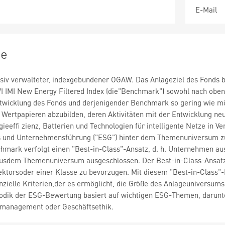
E-Mail
ie
ssiv verwalteter, indexgebundener OGAW. Das Anlageziel des Fonds b
 IMI New Energy Filtered Index (die"Benchmark") sowohl nach oben 
twicklung des Fonds und derjenigender Benchmark so gering wie mög
Wertpapieren abzubilden, deren Aktivitäten mit der Entwicklung neu
gieeffi zienz, Batterien und Technologien für intelligente Netze in 
s und Unternehmensführung ("ESG") hinter dem Themenuniversum zu
mark verfolgt einen "Best-in-Class"-Ansatz, d. h. Unternehmen aus
sdem Themenuniversum ausgeschlossen. Der Best-in-Class-Ansatz z
ktorsoder einer Klasse zu bevorzugen. Mit diesem "Best-in-Class"-Fi
anzielle Kriterien,der es ermöglicht, die Größe des Anlageuniversu
odik der ESG-Bewertung basiert auf wichtigen ESG-Themen, darunter
lmanagement oder Geschäftsethik.