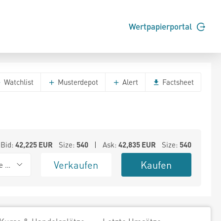
Wertpapierportal
Watchlist
Musterdepot
Alert
Factsheet
Bid:
42,225
EUR
Size:
540
| Ask:
42,835
EUR
Size:
540
Verkaufen
Kaufen
e BSX