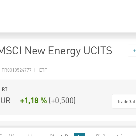
MSCI New Energy UCITS
N FR0010524777 | ETF
3
RT
UR
+1,18 %
(
+0,500
)
TradeGat