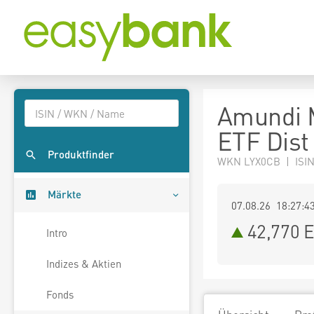
Amundi 
ETF Dist
Produktfinder
WKN LYX0CB | ISI
Märkte
07.08.26 18:27:4
42,770
E
Intro
Indizes & Aktien
Fonds