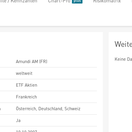
file / Kennzahlen
Chart-Pro
Risikomatrix
Weit
Keine Da
Amundi AM (FR)
weltweit
ETF Aktien
Frankreich
n
Österreich, Deutschland, Schweiz
Ja