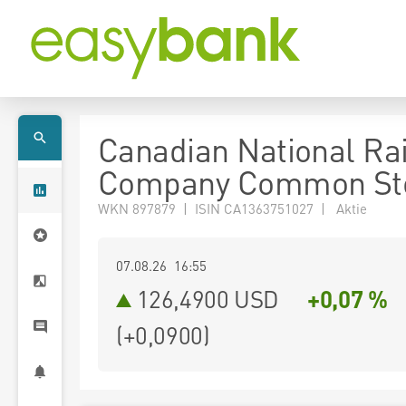
Canadian National Ra
Company Common St
WKN 897879 | ISIN CA1363751027 | Aktie
07.08.26 16:55
126,4900
USD
+0,07 %
(
+0,0900
)