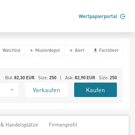
Wertpapierportal
Watchlist
Musterdepot
Alert
Factsheet
Bid:
82,30
EUR
Size:
250
| Ask:
82,90
EUR
Size:
250
Verkaufen
Kaufen
 & Handelsplätze
Firmenprofil