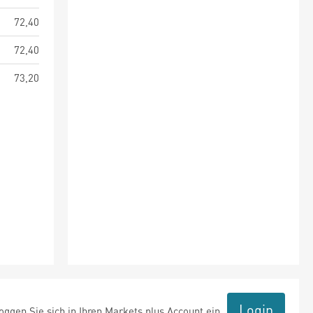
72,40
72,40
73,20
Login
ggen Sie sich in Ihren Markets plus Account ein