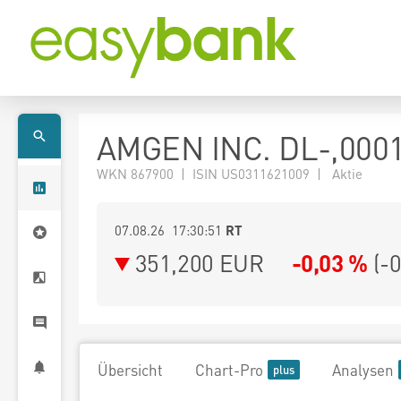
AMGEN INC. DL-,000
WKN 867900 | ISIN US0311621009 | Aktie
07.08.26 17:30:51
RT
351,200
EUR
-0,03 %
(
-
Übersicht
Chart-Pro
Analysen