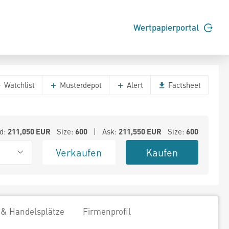
Wertpapierportal
Watchlist
Musterdepot
Alert
Factsheet
d:
211,050
EUR
Size:
600
| Ask:
211,550
EUR
Size:
600
Verkaufen
Kaufen
 & Handelsplätze
Firmenprofil