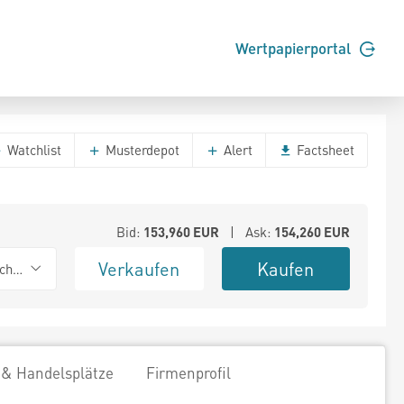
Wertpapierportal
Watchlist
Musterdepot
Alert
Factsheet
Bid:
153,960
EUR
| Ask:
154,260
EUR
Verkaufen
Kaufen
chwarz
 & Handelsplätze
Firmenprofil