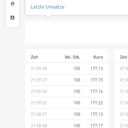
Letzte Umsätze
Zeit
Vol. Stk.
Kurs
Zeit
21:59:38
100
177,13
21:5
21:59:37
100
177,15
21:5
21:59:36
100
177,16
21:5
21:59:22
100
177,22
21:5
21:58:57
100
177,13
21:5
21:58:48
100
177,17
21:5