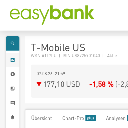
T-Mobile US
WKN A1T7LU | ISIN US8725901040 | Aktie
07.08.26 21:59
177,10
USD
-1,58 %
(
-2,
Übersicht
Chart-Pro
Analysen