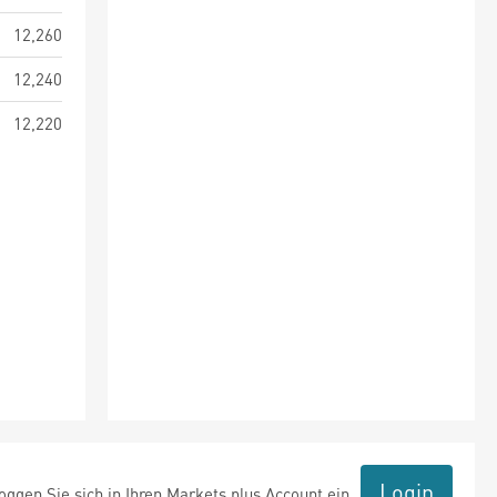
12,260
12,240
12,220
Login
ggen Sie sich in Ihren Markets plus Account ein