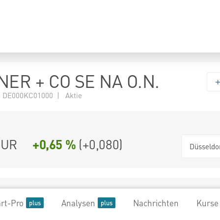
ER + CO SE NA O.N.
 DE000KC01000 | Aktie
UR
+0,65 %
(
+0,080
)
Düsseldo
rt-Pro
Analysen
Nachrichten
Kurse