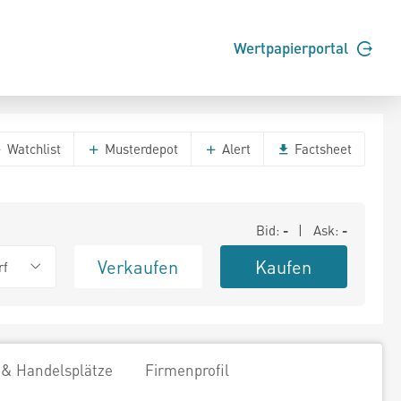
Wertpapierportal
Watchlist
Musterdepot
Alert
Factsheet
Bid:
-
| Ask:
-
Verkaufen
Kaufen
rf
 & Handelsplätze
Firmenprofil