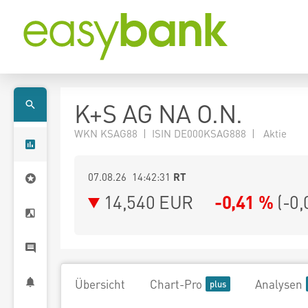
K+S AG NA O.N.
WKN KSAG88 | ISIN DE000KSAG888 | Aktie
07.08.26 14:42:31
RT
14,540
EUR
-0,41 %
(
-0,
Übersicht
Chart-Pro
Analysen