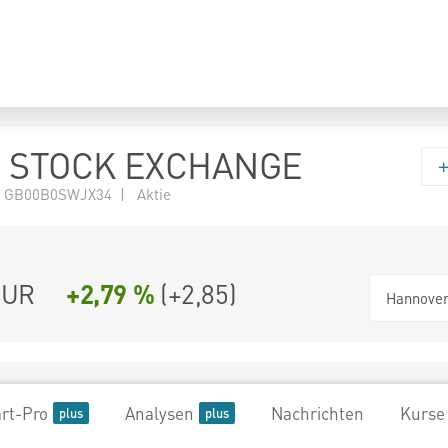
 STOCK EXCHANGE
N GB00B0SWJX34 | Aktie
UR
+2,79 %
(
+2,85
)
Hannove
rt-Pro
Analysen
Nachrichten
Kurse