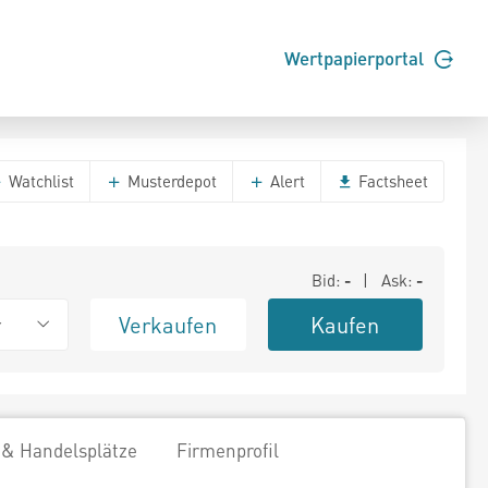
Wertpapierportal
Watchlist
Musterdepot
Alert
Factsheet
Bid:
-
| Ask:
-
Verkaufen
Kaufen
r
 & Handelsplätze
Firmenprofil