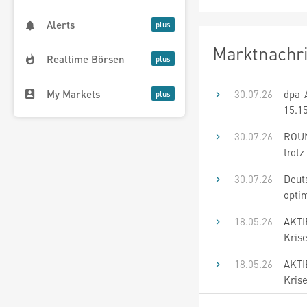
Alerts
Marktnachr
Realtime Börsen
My Markets
30.07.26
dpa-
15.1
30.07.26
ROUN
trotz
30.07.26
Deut
optim
18.05.26
AKTI
Kris
18.05.26
AKTI
Kris