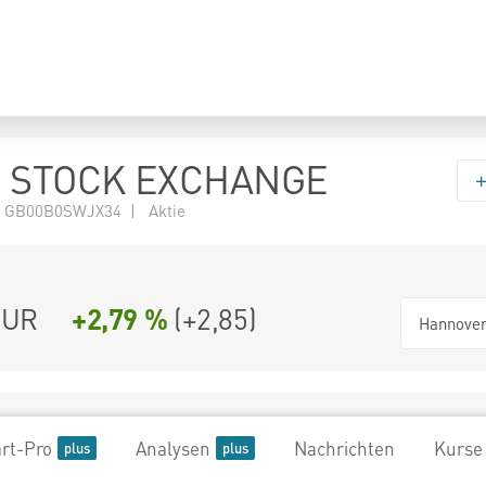
 STOCK EXCHANGE
N GB00B0SWJX34 | Aktie
UR
+2,79 %
(
+2,85
)
Hannove
rt-Pro
Analysen
Nachrichten
Kurse