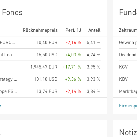
n Fonds
Fund
Rücknahmepreis
Perf. 1J
Anteil
Zeitrau
COMGEST GROWTH EUROPE COMPOUNDERS EUR R ACC
10,40 EUR
-2,16 %
5,41 %
Gewinn p
Brown Advisory Global Leaders Sustainable Fund Dollar Class SI PH Acc H
15,50 USD
+4,03 %
4,24 %
Dividend
1.945,47 EUR
+17,71 %
3,95 %
KGV
Ninety One Global Strategy Fund - Global Franchise Fund A Inc USD
101,10 USD
+9,36 %
3,93 %
KBV
Comgest Growth Europe ESG Plus EUR Z ACC
13,74 EUR
-2,14 %
3,84 %
Marktkap
Firmenpr
l
Noti