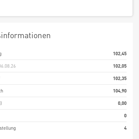
sinformationen
g
102,45
06.08.26
102,05
f
102,35
ch
104,90
)
0,00
0
stellung
4