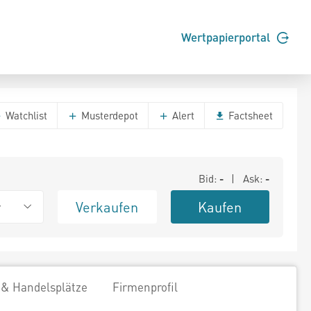
Wertpapierportal
Watchlist
Musterdepot
Alert
Factsheet
Bid:
-
| Ask:
-
Verkaufen
Kaufen
r
 & Handelsplätze
Firmenprofil