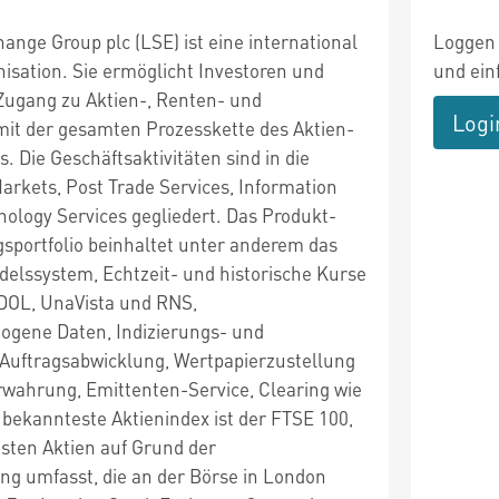
nge Group plc (LSE) ist eine international
Loggen 
isation. Sie ermöglicht Investoren und
und ein
 Zugang zu Aktien-, Renten- und
Logi
it der gesamten Prozesskette des Aktien-
 Die Geschäftsaktivitäten sind in die
arkets, Post Trade Services, Information
nology Services gegliedert. Das Produkt-
gsportfolio beinhaltet unter anderem das
delssystem, Echtzeit- und historische Kurse
EDOL, UnaVista und RNS,
gene Daten, Indizierungs- und
Auftragsabwicklung, Wertpapierzustellung
wahrung, Emittenten-Service, Clearing wie
 bekannteste Aktienindex ist der FTSE 100,
gsten Aktien auf Grund der
ung umfasst, die an der Börse in London