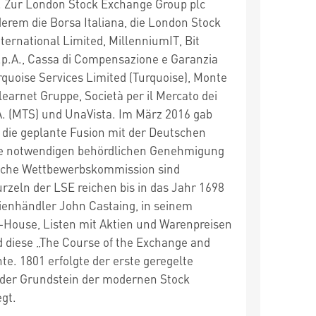
 Zur London Stock Exchange Group plc
erem die Borsa Italiana, die London Stock
ernational Limited, MillenniumIT, Bit
.p.A., Cassa di Compensazione e Garanzia
rquoise Services Limited (Turquoise), Monte
Clearnet Gruppe, Società per il Mercato dei
p.A. (MTS) und UnaVista. Im März 2016 gab
ie geplante Fusion mit der Deutschen
ie notwendigen behördlichen Genehmigung
ische Wettbewerbskommission sind
urzeln der LSE reichen bis in das Jahr 1698
tienhändler John Castaing, in seinem
-House, Listen mit Aktien und Warenpreisen
d diese „The Course of the Exchange and
te. 1801 erfolgte der erste geregelte
 der Grundstein der modernen Stock
gt.