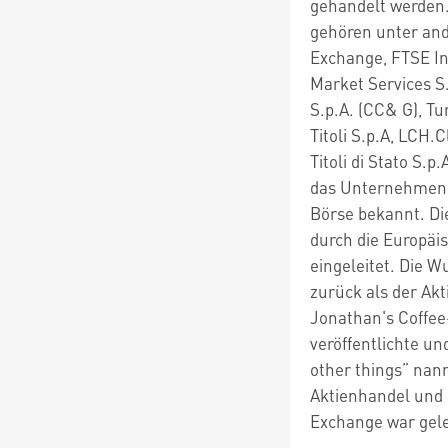
gehandelt werden.
gehören unter and
Exchange, FTSE Int
Market Services S
S.p.A. (CC& G), Tu
Titoli S.p.A, LCH.
Titoli di Stato S.
das Unternehmen d
Börse bekannt. D
durch die Europä
eingeleitet. Die W
zurück als der Ak
Jonathan's Coffee
veröffentlichte un
other things” nann
Aktienhandel und
Exchange war gele