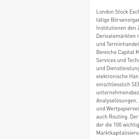
London Stock Excha
tätige Börsenorgan
Institutionen den
Derivatemärkten m
und Terminhandels.
Bereiche Capital M
Services und Tech
und Dienstleistun
elektronische Han
einschliesslich S
unternehmensbezo
Analyselösungen, 
und Wertpapierver
auch Routing. Der
der die 100 wichti
Marktkapitalisier