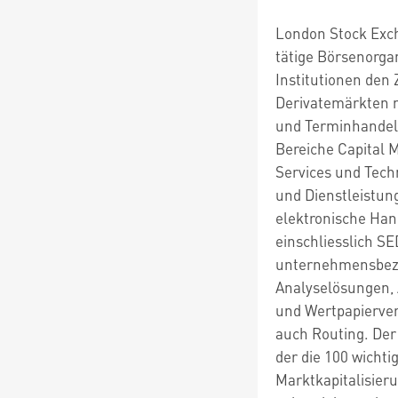
London Stock Excha
tätige Börsenorgan
Institutionen den
Derivatemärkten m
und Terminhandels.
Bereiche Capital M
Services und Tech
und Dienstleistun
elektronische Han
einschliesslich S
unternehmensbezo
Analyselösungen, 
und Wertpapierver
auch Routing. Der
der die 100 wichti
Marktkapitalisier