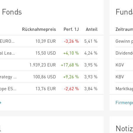
n Fonds
Fund
Rücknahmepreis
Perf. 1J
Anteil
Zeitrau
COMGEST GROWTH EUROPE COMPOUNDERS EUR R ACC
10,39 EUR
-3,26 %
5,41 %
Gewinn p
Brown Advisory Global Leaders Sustainable Fund Dollar Class SI PH Acc H
15,50 USD
+4,10 %
4,24 %
Dividend
1.939,23 EUR
+17,68 %
3,95 %
KGV
Ninety One Global Strategy Fund - Global Franchise Fund A Inc USD
100,86 USD
+9,26 %
3,93 %
KBV
Comgest Growth Europe ESG Plus EUR Z ACC
13,76 EUR
-2,62 %
3,84 %
Marktkap
Firmenpr
l
Noti