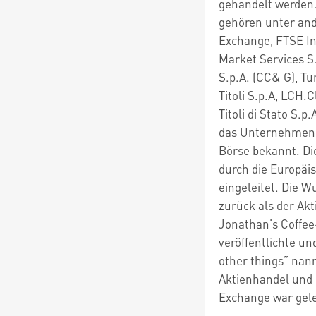
gehandelt werden.
gehören unter and
Exchange, FTSE Int
Market Services S
S.p.A. (CC& G), Tu
Titoli S.p.A, LCH.
Titoli di Stato S.
das Unternehmen d
Börse bekannt. D
durch die Europä
eingeleitet. Die W
zurück als der Ak
Jonathan's Coffee
veröffentlichte un
other things” nann
Aktienhandel und
Exchange war gele