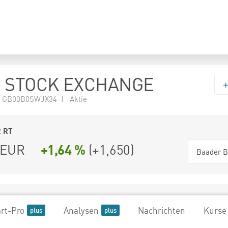
 STOCK EXCHANGE
N GB00B0SWJX34 | Aktie
2
RT
EUR
+1,64 %
(
+1,650
)
Baader B
rt-Pro
Analysen
Nachrichten
Kurse