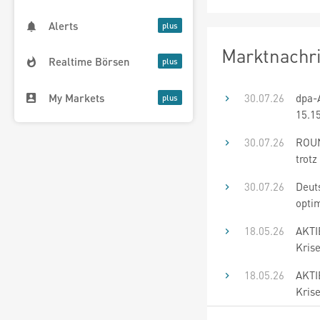
Alerts
Marktnachr
Realtime Börsen
My Markets
30.07.26
dpa-
15.1
30.07.26
ROUN
trotz
30.07.26
Deut
optim
18.05.26
AKTI
Kris
18.05.26
AKTI
Kris