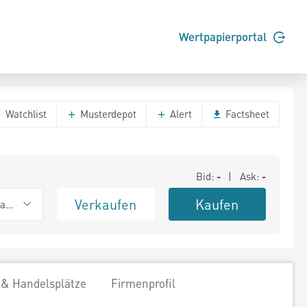
Wertpapierportal
Watchlist
Musterdepot
Alert
Factsheet
Bid:
-
| Ask:
-
Verkaufen
Kaufen
ank (Baadex)
 & Handelsplätze
Firmenprofil