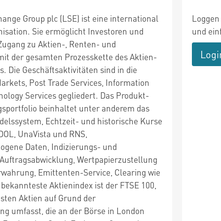
nge Group plc (LSE) ist eine international
Loggen 
isation. Sie ermöglicht Investoren und
und ein
 Zugang zu Aktien-, Renten- und
Logi
it der gesamten Prozesskette des Aktien-
 Die Geschäftsaktivitäten sind in die
arkets, Post Trade Services, Information
nology Services gegliedert. Das Produkt-
gsportfolio beinhaltet unter anderem das
delssystem, Echtzeit- und historische Kurse
EDOL, UnaVista und RNS,
gene Daten, Indizierungs- und
Auftragsabwicklung, Wertpapierzustellung
wahrung, Emittenten-Service, Clearing wie
 bekannteste Aktienindex ist der FTSE 100,
gsten Aktien auf Grund der
ung umfasst, die an der Börse in London