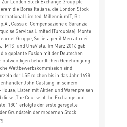
 Zur London Stock Exchange Group plc
erem die Borsa Italiana, die London Stock
ernational Limited, MillenniumIT, Bit
.p.A., Cassa di Compensazione e Garanzia
rquoise Services Limited (Turquoise), Monte
Clearnet Gruppe, Società per il Mercato dei
p.A. (MTS) und UnaVista. Im März 2016 gab
ie geplante Fusion mit der Deutschen
ie notwendigen behördlichen Genehmigung
ische Wettbewerbskommission sind
urzeln der LSE reichen bis in das Jahr 1698
tienhändler John Castaing, in seinem
-House, Listen mit Aktien und Warenpreisen
d diese „The Course of the Exchange and
te. 1801 erfolgte der erste geregelte
 der Grundstein der modernen Stock
gt.