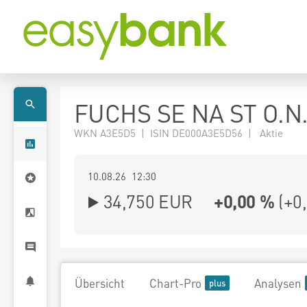
FUCHS SE NA ST O.N
WKN A3E5D5 | ISIN DE000A3E5D56 | Aktie
10.08.26 12:30
34,750
EUR
+0,00 %
(
+0
Übersicht
Chart-Pro
Analysen