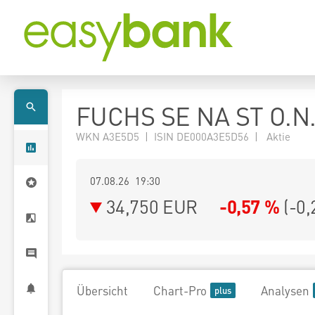
FUCHS SE NA ST O.N
WKN A3E5D5 | ISIN DE000A3E5D56 | Aktie
07.08.26 19:30
34,750
EUR
-0,57 %
(
-0,
Übersicht
Chart-Pro
Analysen