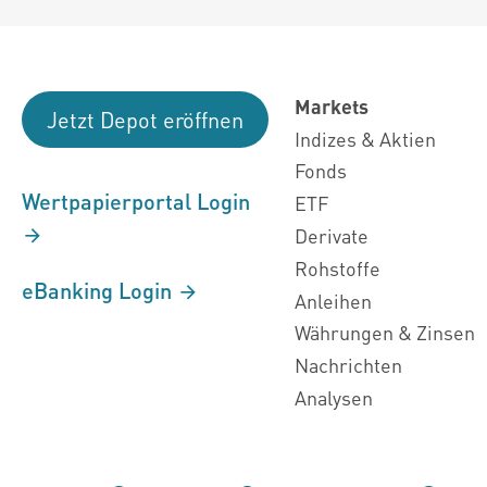
Markets
Jetzt Depot eröffnen
Indizes & Aktien
Fonds
Wertpapierportal Login
ETF
Derivate
Rohstoffe
eBanking Login
Anleihen
Währungen & Zinsen
Nachrichten
Analysen