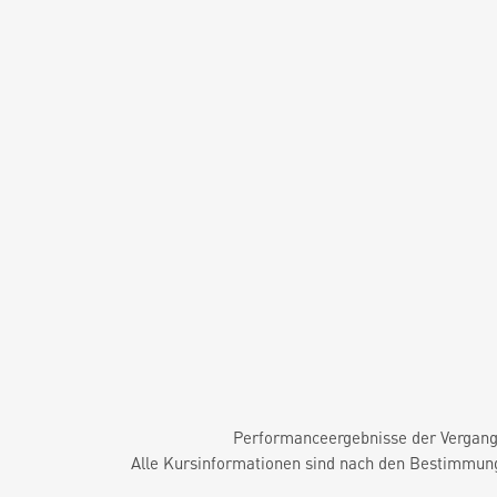
Performanceergebnisse der Vergange
Alle Kursinformationen sind nach den Bestimmung