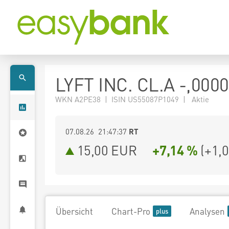
LYFT INC. CL.A -,000
WKN A2PE38 | ISIN US55087P1049 | Aktie
07.08.26 21:47:37
RT
15,00
EUR
+7,14 %
(
+1,
Übersicht
Chart-Pro
Analysen