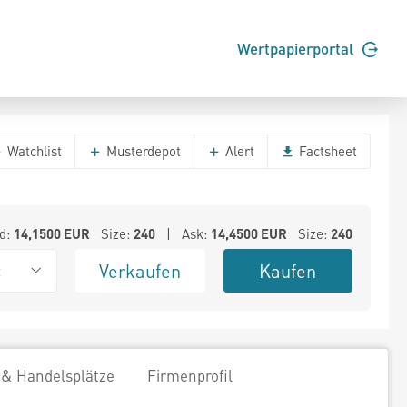
Wertpapierportal
Watchlist
Musterdepot
Alert
Factsheet
d:
14,1500
EUR
Size:
240
| Ask:
14,4500
EUR
Size:
240
Verkaufen
Kaufen
t
 & Handelsplätze
Firmenprofil