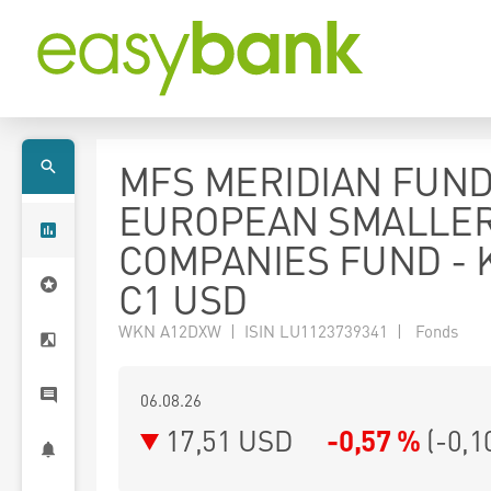
MFS MERIDIAN FUND
EUROPEAN SMALLE
COMPANIES FUND - K
C1 USD
WKN A12DXW | ISIN LU1123739341 | Fonds
06.08.26
17,51 USD
-0,57 %
(
-0,1