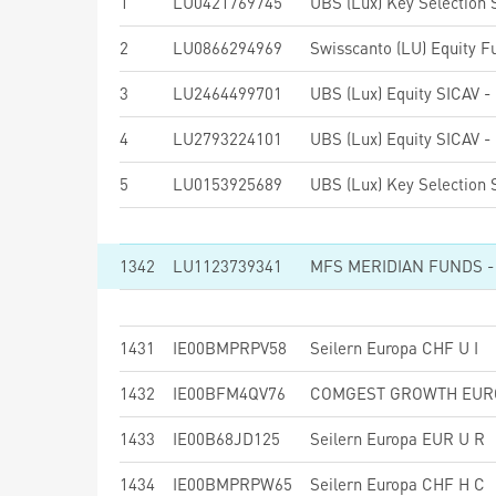
1
LU0421769745
2
LU0866294969
3
LU2464499701
4
LU2793224101
5
LU0153925689
1342
LU1123739341
1431
IE00BMPRPV58
Seilern Europa CHF U I
1432
IE00BFM4QV76
1433
IE00B68JD125
Seilern Europa EUR U R
1434
IE00BMPRPW65
Seilern Europa CHF H C