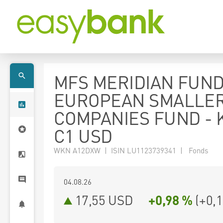
MFS MERIDIAN FUND
EUROPEAN SMALLE
COMPANIES FUND - K
C1 USD
WKN A12DXW | ISIN LU1123739341 | Fonds
04.08.26
17,55 USD
+0,98 %
(
+0,