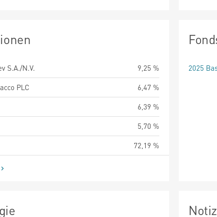
tionen
Fond
v S.A./N.V.
9,25 %
2025 Bas
bacco PLC
6,47 %
6,39 %
5,70 %
72,19 %
gie
Noti