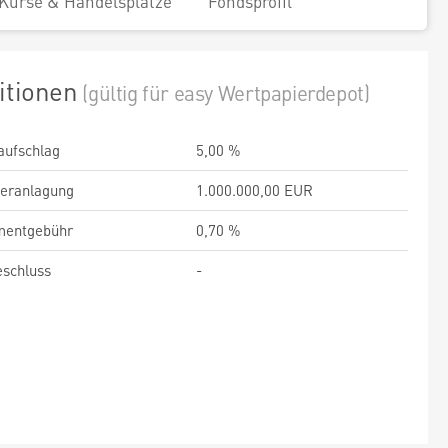
Kurse & Handelsplätze
Fondsprofil
itionen
(gültig für easy Wertpapierdepot)
aufschlag
5,00 %
veranlagung
1.000.000,00 EUR
entgebühr
0,70 %
schluss
-