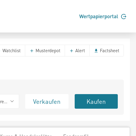
Wertpapierportal
Watchlist
Musterdepot
Alert
Factsheet
Verkaufen
Kaufen
erend