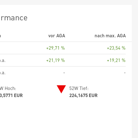
ormance
m
vor AGA
nach max. AGA
+29,71 %
+23,54 %
.a.
+21,19 %
+19,21 %
.a.
-
-
W Hoch:
52W Tief:
3,5771 EUR
224,1675 EUR