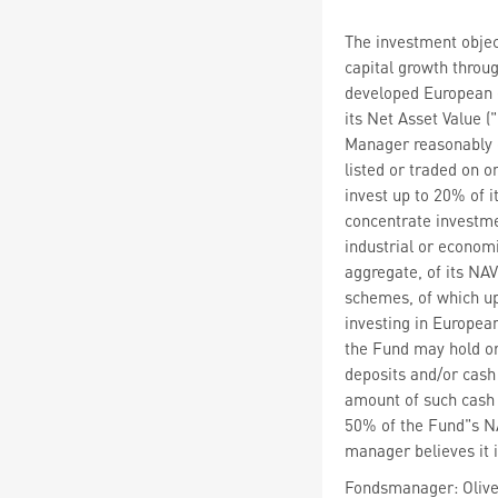
The investment objec
capital growth throu
developed European 
its Net Asset Value (
Manager reasonably 
listed or traded on
invest up to 20% of 
concentrate investme
industrial or econom
aggregate, of its NA
schemes, of which up
investing in Europe
the Fund may hold or 
deposits and/or cash
amount of such cash 
50% of the Fund"s N
manager believes it i
Fondsmanager: Olive