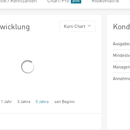
file / Kennzahlen
Chart-Pro
Risikomatrix
twicklung
Kond
Kurs-Chart
Ausgabe
Mindest
Managem
Annahme
1 Jahr
3 Jahre
5 Jahre
seit Beginn