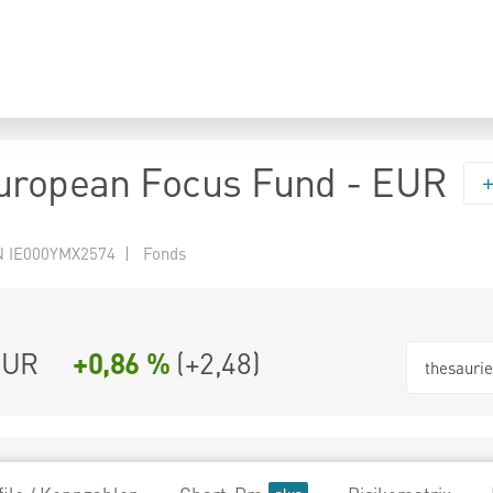
uropean Focus Fund - EUR
 IE000YMX2574 | Fonds
EUR
+0,86 %
(
+2,48
)
thesauri