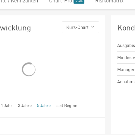
file / Kennzahlen
Chart-Pro
Risikomatrix
twicklung
Kond
Kurs-Chart
Ausgabe
Mindest
Managem
Annahme
1 Jahr
3 Jahre
5 Jahre
seit Beginn