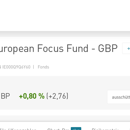
uropean Focus Fund - GBP
 IE000Q9Q6Y60 | Fonds
GBP
+0,80 %
(
+2,76
)
ausschüt