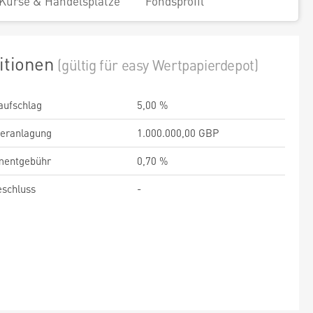
Kurse & Handelsplätze
Fondsprofil
itionen
(gültig für easy Wertpapierdepot)
aufschlag
5,00 %
veranlagung
1.000.000,00 GBP
entgebühr
0,70 %
schluss
-