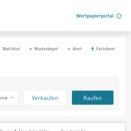
Wertpapierportal
Watchlist
Musterdepot
Alert
Factsheet
Verkaufen
Kaufen
tend