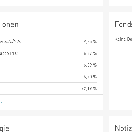
tionen
Fond
Keine Da
v S.A./N.V.
9,25 %
bacco PLC
6,47 %
6,39 %
5,70 %
72,19 %
gie
Noti