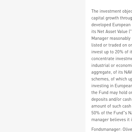
The investment objec
capital growth throu
developed European 
its Net Asset Value (
Manager reasonably 
listed or traded on
invest up to 20% of 
concentrate investme
industrial or econom
aggregate, of its NA
schemes, of which up
investing in Europe
the Fund may hold or 
deposits and/or cash
amount of such cash 
50% of the Fund"s N
manager believes it i
Fondsmanager: Olive