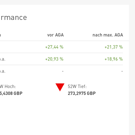
ormance
m
vor AGA
nach max. AGA
+27,44 %
+21,37 %
.a.
+20,93 %
+18,96 %
.a.
-
-
W Hoch:
52W Tief:
5,4308 GBP
273,2975 GBP