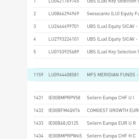
1
LU0421769745
2
LU0866294969
3
LU2464499701
4
LU2793224101
5
LU0153925689
1159
LU0944408581
1431
IE00BMPRPV58
Seilern Europa CHF U I
1432
IE00BFM4QV76
1433
IE00B68JD125
Seilern Europa EUR U R
1434
IE00BMPRPW65
Seilern Europa CHF H C