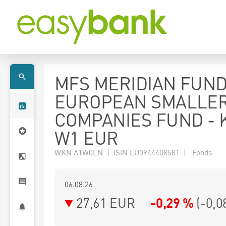
MFS MERIDIAN FUND
EUROPEAN SMALLE
COMPANIES FUND - K
W1 EUR
WKN A1W0LN | ISIN LU0944408581 | Fonds
06.08.26
27,61 EUR
-0,29 %
(
-0,0