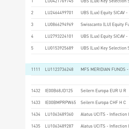
1
LU0421769745
2
LU2464499701
3
LU0866294969
4
LU2793224101
5
LU0153925689
1111
LU1123736248
1432
IE00B68JD125
Seilern Europa EUR U R
1433
IE00BMPRPW65
Seilern Europa CHF H C
1434
LU1063489360
Alatus UCITS - Inflection
1435
LU1063489287
Alatus UCITS - Inflectio