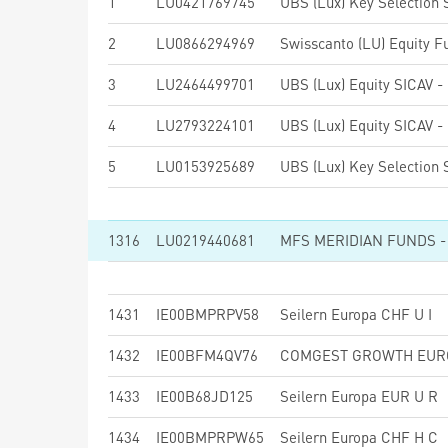
1
LU0421769745
2
LU0866294969
3
LU2464499701
4
LU2793224101
5
LU0153925689
1316
LU0219440681
1431
IE00BMPRPV58
Seilern Europa CHF U I
1432
IE00BFM4QV76
1433
IE00B68JD125
Seilern Europa EUR U R
1434
IE00BMPRPW65
Seilern Europa CHF H C