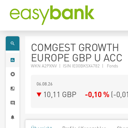
COMGEST GROWTH
EUROPE GBP U ACC
WKN A2PXNV | ISIN IE00BK5X4782 | Fonds
06.08.26
10,11 GBP
-0,10 %
(
-0,0