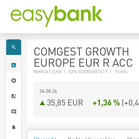
COMGEST GROWTH
EUROPE EUR R ACC
WKN A1JSK8 | ISIN IE00B6X8T619 | Fonds
04.08.26
35,85 EUR
+1,36 %
(
+0,