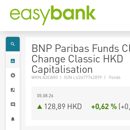
BNP Paribas Funds C
Change Classic HKD
Capitalisation
WKN A3EAR0 | ISIN LU2477742899 | Fonds
05.08.26
128,89 HKD
+0,62 %
(
+0