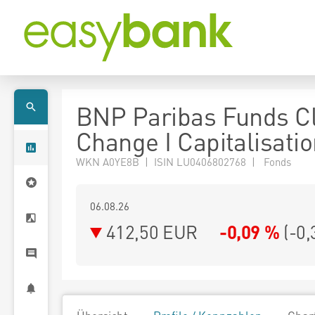
BNP Paribas Funds C
Change I Capitalisati
WKN A0YE8B | ISIN LU0406802768 | Fonds
06.08.26
412,50 EUR
-0,09 %
(
-0,