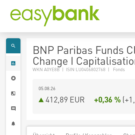
BNP Paribas Funds C
Change I Capitalisati
WKN A0YE8B | ISIN LU0406802768 | Fonds
05.08.26
412,89 EUR
+0,36 %
(
+1