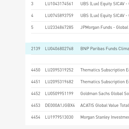
3
LU1043174561
4
LU0745893759
5
LU2334867285
JPMorgan Funds - Global 
2139
LU0406802768
BNP Paribas Funds Climat
4450
LU2095319252
Thematics Subscription 
4451
LU2095319682
Thematics Subscription 
4452
LU0509951199
4453
DE000A1JGBX4
ACATIS Global Value Tota
4454
LU1979513030