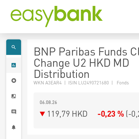
BNP Paribas Funds C
Change U2 HKD MD
Distribution
WKN A3EAR4 | ISIN LU2490721680 | Fonds
06.08.26
119,79 HKD
-0,23 %
(
-0,