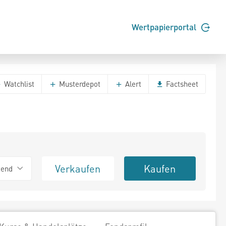
Wertpapierportal
Watchlist
Musterdepot
Alert
Factsheet
Verkaufen
Kaufen
tend