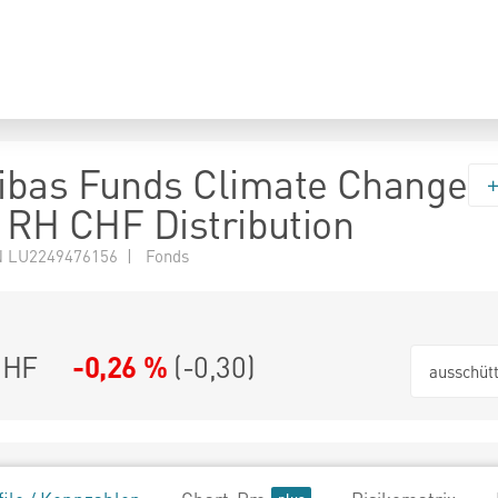
ibas Funds Climate Change
e RH CHF Distribution
 LU2249476156 | Fonds
CHF
-0,26 %
(
-0,30
)
ausschüt