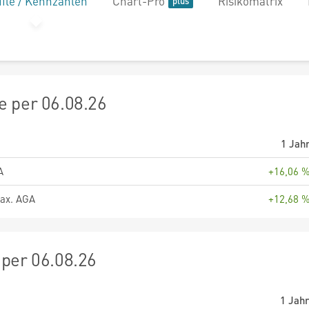
file / Kennzahlen
Chart-Pro
Risikomatrix
 per 06.08.26
1 Jah
A
+16,06 
ax. AGA
+12,68 
per 06.08.26
1 Jah