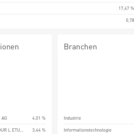
17,47 
0,7
tionen
Branchen
 AG
4,01 %
Industrie
L AIR LIQUIDE SA POUR L ETUDE ET L EXPLO DES
3,44 %
Informationstechnologie