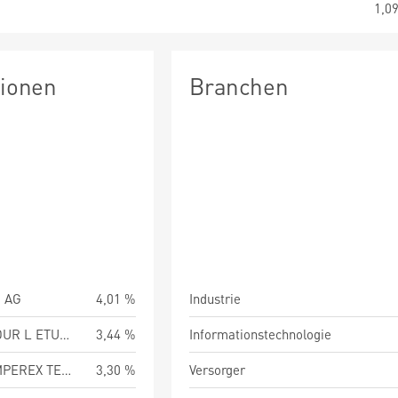
1,0
tionen
Branchen
 AG
4,01 %
Industrie
L AIR LIQUIDE SA POUR L ETUDE ET L EXPLO DES
3,44 %
Informationstechnologie
CONTEMPORARY AMPEREX TECHNOLOGY CO LTD
3,30 %
Versorger