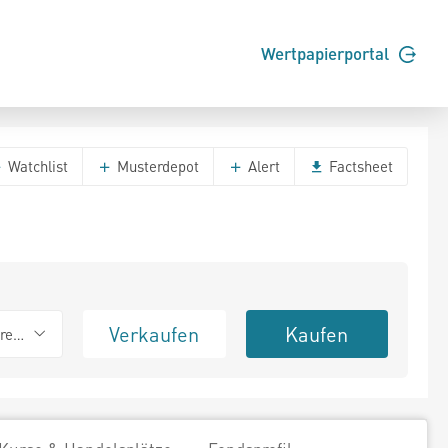
Wertpapierportal
Watchlist
Musterdepot
Alert
Factsheet
Verkaufen
Kaufen
erend