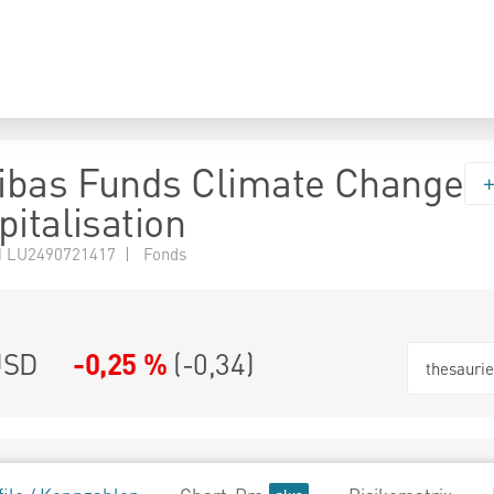
ibas Funds Climate Change
italisation
 LU2490721417 | Fonds
USD
-0,25 %
(
-0,34
)
thesauri