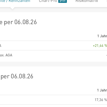
file / Kennzahlen
Chart-Pro
Risikomatrix
 per 06.08.26
1 Jah
A
+21,44 
ax. AGA
per 06.08.26
1 Jah
17,36 