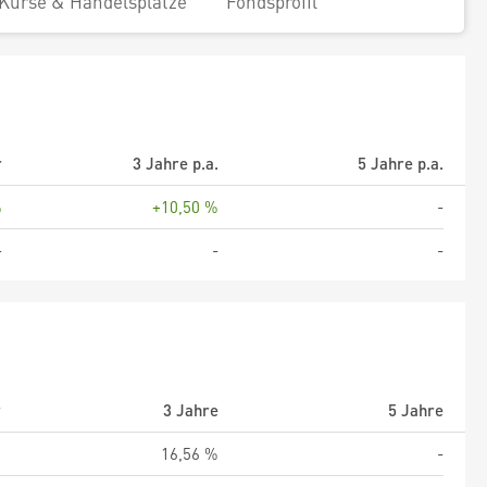
Kurse & Handelsplätze
Fondsprofil
r
3 Jahre p.a.
5 Jahre p.a.
%
+10,50 %
-
-
-
-
r
3 Jahre
5 Jahre
%
16,56 %
-