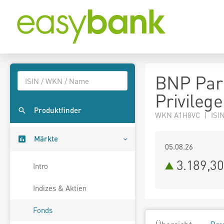
BNP Par
Privilege
Produktfinder
WKN A1H8VC | ISIN
Märkte
05.08.26
3.189,3
Intro
Indizes & Aktien
Fonds