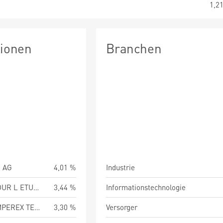
1,2
tionen
Branchen
 AG
4,01 %
Industrie
L AIR LIQUIDE SA POUR L ETUDE ET L EXPLO DES
3,44 %
Informationstechnologie
CONTEMPORARY AMPEREX TECHNOLOGY CO LTD
3,30 %
Versorger