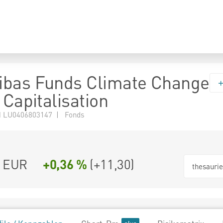
ibas Funds Climate Change
 Capitalisation
 LU0406803147 | Fonds
0 EUR
+0,36 %
(
+11,30
)
thesauri