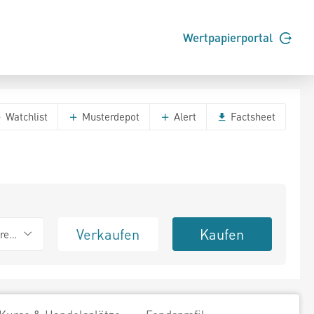
Wertpapierportal
Watchlist
Musterdepot
Alert
Factsheet
Verkaufen
Kaufen
erend