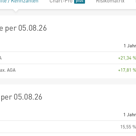
file / Kennzahlen
Chart-Pro
Risikomatrix
 per 05.08.26
1 Jah
A
+21,34 
ax. AGA
+17,81 
per 05.08.26
1 Jah
15,55 