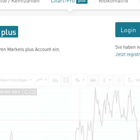
file / Kennzahlen
Chart-Pro
Risikomatrix
Login
Sie haben n
hren Markets plus Account ein.
Jetzt regist