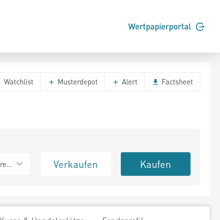
Wertpapierportal
Watchlist
Musterdepot
Alert
Factsheet
Verkaufen
Kaufen
erend