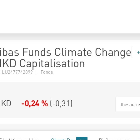
ibas Funds Climate Change
HKD Capitalisation
 LU2477742899 | Fonds
HKD
-0,24 %
(
-0,31
)
thesauri