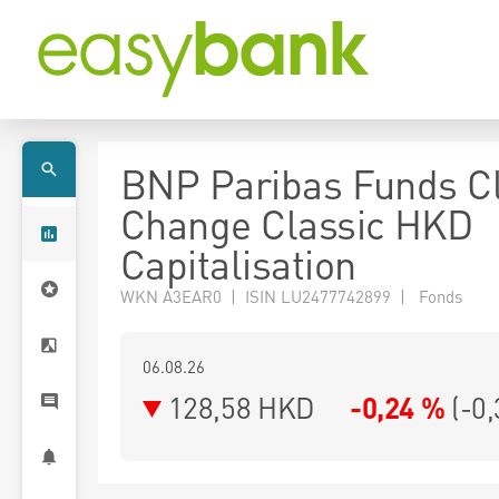
BNP Paribas Funds C
Change Classic HKD
Capitalisation
WKN A3EAR0 | ISIN LU2477742899 | Fonds
06.08.26
128,58 HKD
-0,24 %
(
-0,