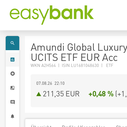
Amundi Global Luxur
UCITS ETF EUR Acc
WKN A2H564 | ISIN LU1681048630 | ETF
07.08.26 22:10
211,35
EUR
+0,48 %
(
+1