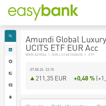
Amundi Global Luxur
UCITS ETF EUR Acc
WKN A2H564 | ISIN LU1681048630 | ETF
07.08.26 22:10
211,35
EUR
+0,48 %
(
+1