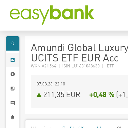
Amundi Global Luxur
UCITS ETF EUR Acc
WKN A2H564 | ISIN LU1681048630 | ETF
07.08.26 22:10
211,35
EUR
+0,48 %
(
+1