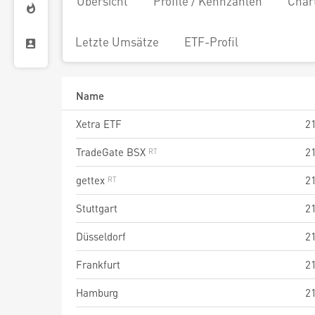
Übersicht
Profile / Kennzahlen
Char
Letzte Umsätze
ETF-Profil
Name
Xetra ETF
2
TradeGate BSX
2
gettex
2
Stuttgart
2
Düsseldorf
2
Frankfurt
2
Hamburg
2